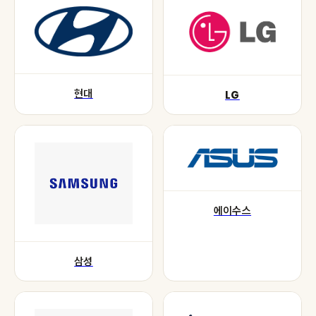
현대
LG
에이수스
삼성