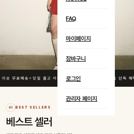
전체 컬렉션 보기
베스트 상품
FAQ
마이페이지
당일
2,400
+
4.9
/5
출고
큐레이션 상품
고객 만족도
오후 2시 이전 주문
장바구니
로그인
상 무료배송
당일 출고 서비스
30일 안심 반품
멤버십 단독 혜택
관리자 페이지
BEST SELLERS
01
베스트 셀러