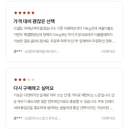
가격 대비 괜찮은 선택
시골집 어머님댁에 들였습니다. 기존 사용하던것이 10kg인데 겨울이불도
거뜬히 해결했었는데 현재의 10kg과는 차이가 많아보여서 이불빨래까지
가능한 걸로 골라드렸어요. 주문후 하루 뒤인가? 업체에서 주문확인 전화 주
셨고, 배송기사님은 출발전날 전화 주셔서 날짜 변동없는지, 시간대는 언제
관***
· 삼성전자 통버블 WA16C…
VERIFIED
가 좋은지 체크하십니다. 그리고 배송오는날은 출발할때 전화주셨고 도착예
정시간까지 알려주시네요. 약간 늦어지길래 도로사정때문인가 생각하고 있
었는데 또 전화주셔서 늦는이유 설명해주셨고 근처에 오면 몇분후 도착이라
고 문자주십니다. 시골집에 어머님 혼자계셔서 걱정했는데 설치후 사용설명
까지 다해주셨다고 문자 주시네요. 본래쓰던 세탁기도 수거해 가셨답니다.
ㅎ 너~ 무 친절하셔서 기분좋았어요. 어제 가서 봤는데 세탁기 뚜껑이 변기
다시 구매하고 싶어요
뚜껑처럼 천천히 닫겨서 신기했어요. ㅋ
기능은 다양하지만 실제로 자주 쓰는 건 몇 가지로 제한되는 느낌입니다. 단
순 데우기 용도라면 일반 전자레인지로도 충분할 수 있습니다. 주방 인테리
어와 통일감을 중요하게 생각하는 분들에겐 좋은 선택이지만, 가성비만 보
면 고민이 필요합니다.
관***
· 삼성전자 비스포크 큐커 오…
VERIFIED