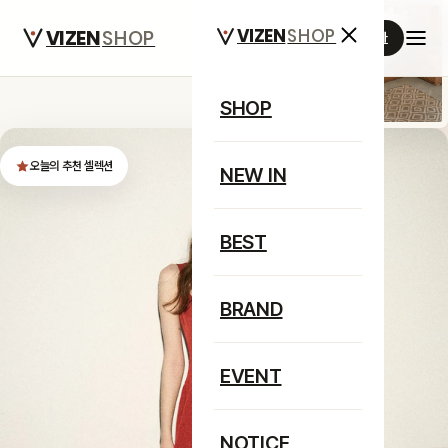
VIZEN
SHOP
VIZEN
SHOP
관리자
SHOP
오늘의 추천 셀렉션
NEW IN
2027 NEW SEASON COLLECTION
감각을 입다,
BEST
일상에 머무는 셀렉트
BRAND
매일을 조금 더 특별하게. 패션부터 리빙·테크까지,
EVENT
VIZEN SHOP이 직접 큐레이션한 컬렉션을 만나보세요.
NOTICE